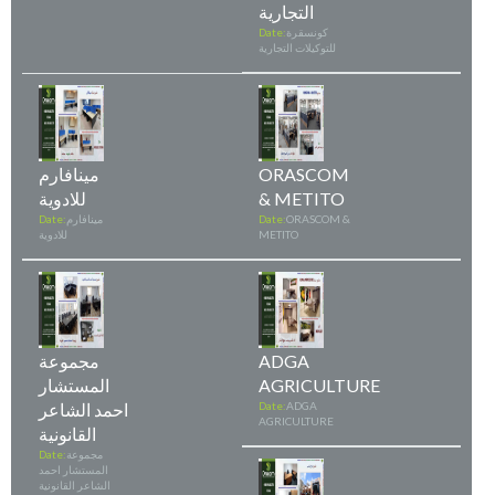
التجارية
كونسقرة
Date:
للتوكيلات التجارية
ORASCOM
مينافارم
& METITO
للادوية
ORASCOM &
Date:
مينافارم
Date:
METITO
للادوية
ADGA
مجموعة
AGRICULTURE
المستشار
ADGA
Date:
احمد الشاعر
AGRICULTURE
القانونية
مجموعة
Date:
المستشار احمد
الشاعر القانونية