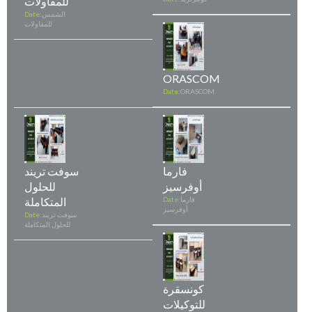
للمقاولات
الشمس
Date:
للمقاولات
ORASCOM
Date:
ORASCOM
فارما
سوفت تريند
أوفرسيز
للحلول
فارما
Date:
المتكاملة
أوفرسيز
سوفت تريند
Date:
للحلول المتكاملة
كونسقرة
للتوكيلات