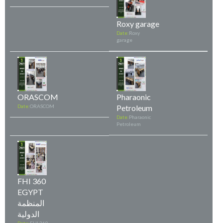
Roxy garage
Date:
Roxy
garage
ORASCOM
Pharaonic
Date:
ORASCOM
Petroleum
Date:
Pharaonic
Petroleum
FHI 360
EGYPT
المنظمة
الدولية