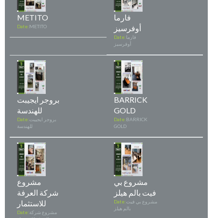
فارما
METITO
أوفرسيز
METITO
Date:
فارما
Date:
أوفرسيز
BARRICK
بروجر ايجيبت
GOLD
للهندسة
BARRICK
Date:
بروجر ايجيبت
Date:
GOLD
للهندسة
مشروع بي
مشروع
فيت بالم هيلز
شركة العرفة
مشروع بي فيت
Date:
للاستثمار
بالم هيلز
مشروع شركة
Date: