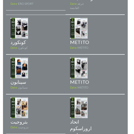
عرفة
Date:
ERO SPORT
Date:
القابضة
METITO
كونكورد
METITO
Date:
كونكورد
Date:
METITO
سينابون
METITO
Date:
سينابون
Date:
اتحاد
بتروجيت
اروراسكوم
بتروجيت
Date: