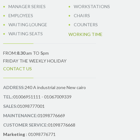
MANAGER SERIES
WORKSTATIONS
EMPLOYEES
CHAIRS
WAITING LOUNGE
COUNTERS
WAITING SEATS
WORKING TIME
FROM:
8.30
am TO
5
pm
FRIDAY THE WEEKLY HOLIDAY
CONTACT US
ADDRESS:
240 A industrial zone New cairo
TEL.:
01006951111 - 01067009339
SALES:
01098777001
MAINTENANCE:
01098776669
CUSTOMER SERVICE:
01098776668
Marketing
: 01098776771