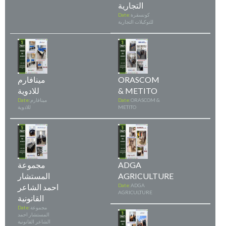
التجارية
كونسقرة
Date:
للتوكيلات التجارية
ORASCOM
مينافارم
& METITO
للادوية
ORASCOM &
Date:
مينافارم
Date:
METITO
للادوية
ADGA
مجموعة
AGRICULTURE
المستشار
ADGA
Date:
احمد الشاعر
AGRICULTURE
القانونية
مجموعة
Date:
المستشار احمد
الشاعر القانونية