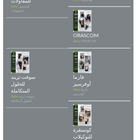
للمقاولات
الشمس
Date:
للمقاولات
ORASCOM
Date:
ORASCOM
فارما
سوفت تريند
أوفرسيز
للحلول
فارما
Date:
المتكاملة
أوفرسيز
سوفت تريند
Date:
للحلول المتكاملة
كونسقرة
للتوكيلات