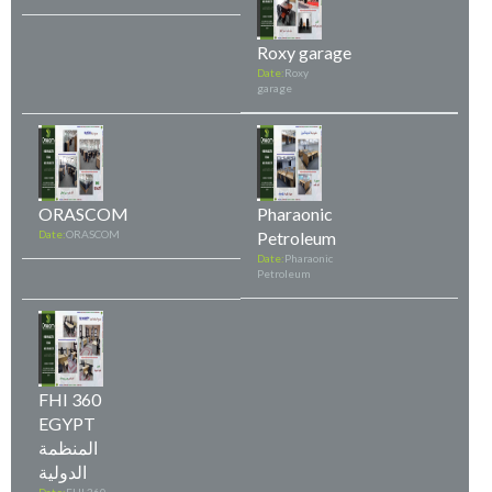
Roxy garage
Date:
Roxy
garage
ORASCOM
Pharaonic
Date:
ORASCOM
Petroleum
Date:
Pharaonic
Petroleum
FHI 360
EGYPT
المنظمة
الدولية