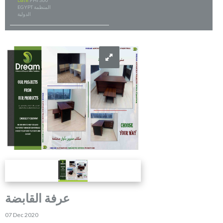
Date:
FHI 360
EGYPT المنظمة
الدولية
عرفة القابضة
07 Dec 2020