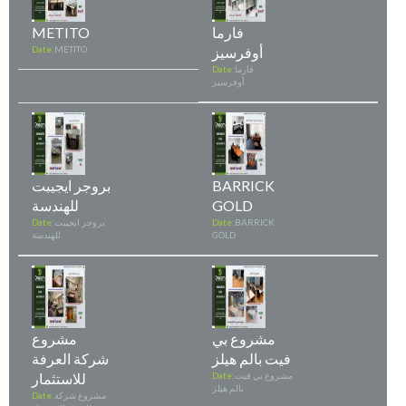
فارما
METITO
أوفرسيز
METITO
Date:
فارما
Date:
أوفرسيز
BARRICK
بروجر ايجيبت
GOLD
للهندسة
BARRICK
Date:
بروجر ايجيبت
Date:
GOLD
للهندسة
مشروع بي
مشروع
فيت بالم هيلز
شركة العرفة
مشروع بي فيت
Date:
للاستثمار
بالم هيلز
مشروع شركة
Date: