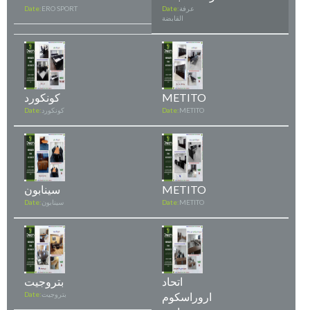
عرفة
Date:
ERO SPORT
Date:
القابضة
METITO
كونكورد
METITO
Date:
كونكورد
Date:
METITO
سينابون
METITO
Date:
سينابون
Date:
اتحاد
بتروجيت
اروراسكوم
بتروجيت
Date: