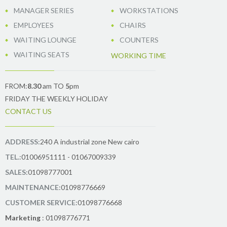
MANAGER SERIES
WORKSTATIONS
EMPLOYEES
CHAIRS
WAITING LOUNGE
COUNTERS
WAITING SEATS
WORKING TIME
FROM:
8.30
am TO
5
pm
FRIDAY THE WEEKLY HOLIDAY
CONTACT US
ADDRESS:
240 A industrial zone New cairo
TEL.:
01006951111 - 01067009339
SALES:
01098777001
MAINTENANCE:
01098776669
CUSTOMER SERVICE:
01098776668
Marketing
: 01098776771