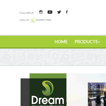
FOLLOW US:
CALL US :
01098777001
HOME
PRODUCTS