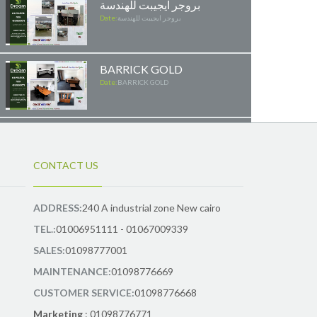
بروجر ايجيبت للهندسة
بروجر ايجيبت للهندسة
Date:
BARRICK GOLD
Date:
BARRICK GOLD
مشروع شركة العرفة
للاستثمار
مشروع شركة العرفة للاستثمار
Date:
CONTACT US
مشروع بي فيت بالم هيلز
ADDRESS:
240 A industrial zone New cairo
مشروع بي فيت بالم هيلز
Date:
TEL.:
01006951111 - 01067009339
SALES:
01098777001
TCI
MAINTENANCE:
01098776669
Date:
TCI
CUSTOMER SERVICE:
01098776668
Marketing
: 01098776771