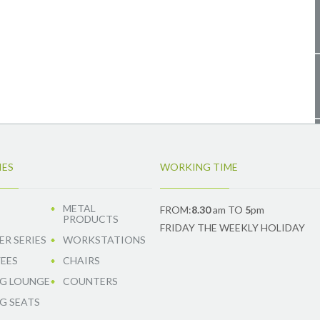
IES
WORKING TIME
METAL
FROM:
8.30
am TO
5
pm
PRODUCTS
FRIDAY THE WEEKLY HOLIDAY
R SERIES
WORKSTATIONS
EES
CHAIRS
G LOUNGE
COUNTERS
G SEATS