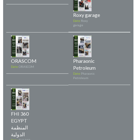
Roxy garage
Date:
Roxy
garage
ORASCOM
Pharaonic
Date:
ORASCOM
Petroleum
Date:
Pharaonic
Petroleum
FHI 360
EGYPT
المنظمة
الدولية