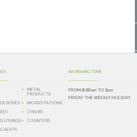
IES
WORKING TIME
METAL
FROM:
8.30
am TO
5
pm
PRODUCTS
FRIDAY THE WEEKLY HOLIDAY
R SERIES
WORKSTATIONS
EES
CHAIRS
G LOUNGE
COUNTERS
G SEATS