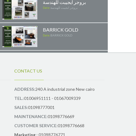
بروجر ايجيبت للهندسة
بروجر ايجيبت للهندسة
Date:
BARRICK GOLD
Date:
BARRICK GOLD
مشروع شركة العرفة
للاستثمار
مشروع شركة العرفة للاستثمار
Date:
CONTACT US
مشروع بي فيت بالم هيلز
ADDRESS:
240 A industrial zone New cairo
مشروع بي فيت بالم هيلز
Date:
TEL.:
01006951111 - 01067009339
SALES:
01098777001
TCI
MAINTENANCE:
01098776669
Date:
TCI
CUSTOMER SERVICE:
01098776668
Marketing
: 01098776771