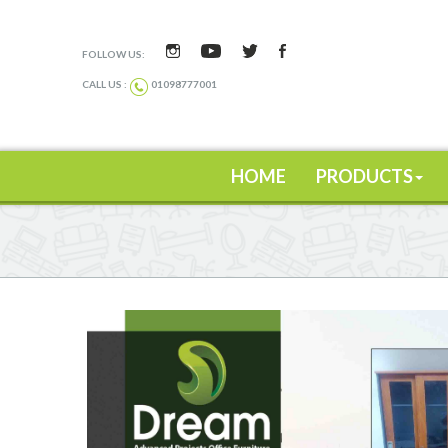
FOLLOW US:
CALL US :
01098777001
HOME
PRODUCTS