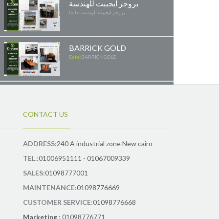
بروجر ايجيبت للهندسة
بروجر ايجيبت للهندسة
Date:
BARRICK GOLD
Date:
BARRICK GOLD
مشروع شركة العرفة
للاستثمار
مشروع شركة العرفة للاستثمار
Date:
CONTACT US
مشروع بي فيت بالم هيلز
ADDRESS:
240 A industrial zone New cairo
مشروع بي فيت بالم هيلز
Date:
TEL.:
01006951111 - 01067009339
SALES:
01098777001
TCI
MAINTENANCE:
01098776669
Date:
TCI
CUSTOMER SERVICE:
01098776668
Marketing
: 01098776771