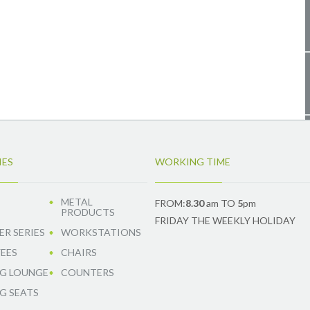
IES
WORKING TIME
METAL
FROM:
8.30
am TO
5
pm
PRODUCTS
FRIDAY THE WEEKLY HOLIDAY
R SERIES
WORKSTATIONS
EES
CHAIRS
G LOUNGE
COUNTERS
G SEATS