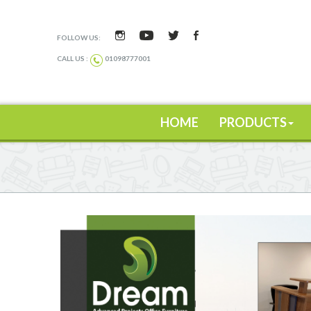
FOLLOW US:
CALL US :
01098777001
HOME
PRODUCTS